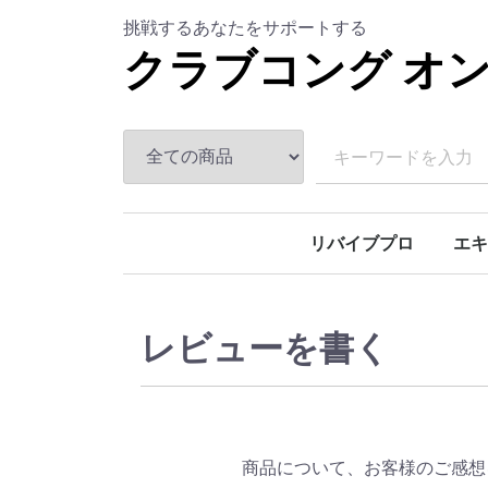
挑戦するあなたをサポートする
クラブコング オ
リバイブプロ
エキ
レビューを書く
商品について、お客様のご感想