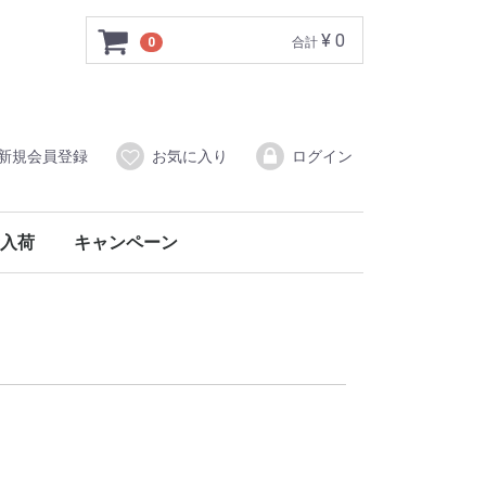
¥ 0
0
合計
新規会員登録
お気に入り
ログイン
入荷
キャンペーン